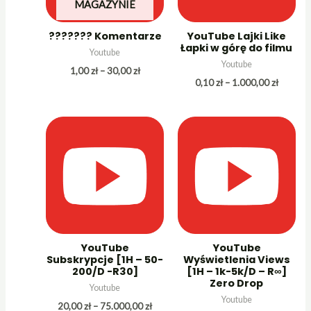
MAGAZYNIE
??????? Komentarze
YouTube Lajki Like
Łapki w górę do filmu
Youtube
Youtube
Zakres
1,00
zł
–
30,00
zł
cen:
Zakres
0,10
zł
–
1.000,00
zł
od
cen:
1,00 zł
od
do
0,10 zł
30,00 zł
do
1.000,0
YouTube
YouTube
Subskrypcje [1H – 50-
Wyświetlenia Views
200/D -R30]
[1H – 1k-5k/D – R∞]
Zero Drop
Youtube
Youtube
Zakres
20,00
zł
–
75.000,00
zł