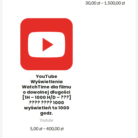
cen:
Zakres
30,00
zł
–
1.500,00
zł
od
cen:
20,00 zł
od
do
30,00 z
75.000,00 zł
do
1.500,0
YouTube
Wyświetlenia
WatchTime dla filmu
o dowolnej długości
[1H – 1000 H/D – ???]
???? ???? 1000
wyświetleń to 1000
godz.
Youtube
Zakres
5,00
zł
–
400,00
zł
cen:
od