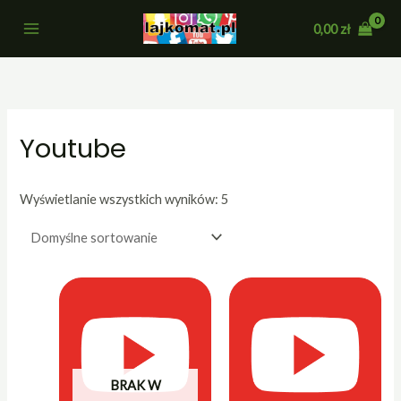
Przejdź
0,00
zł
do
treści
Youtube
Wyświetlanie wszystkich wyników: 5
BRAK W