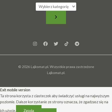
W
y
b
i
e
r
z
k
a
t
e
© 2026 Lajkomat.pl. Wszystkie prawa zastrzeżone
g
Lajkomat.pl.
o
r
i
Exit mobile version
ę
Ta strona korzysta z ciasteczek aby świadczyć usługi na najwyższym
poziomie. Dalsze korzystanie ze strony oznacza, że zgadzasz się na
ich użycie.
Zgoda