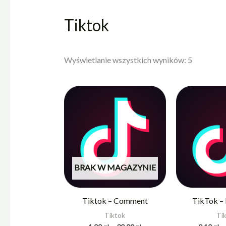
Tiktok
Wyświetlanie wszystkich wyników: 5
Zakres
cen:
od
1,00 zł
do
30,00 zł
BRAK W MAGAZYNIE
Tiktok – Comment
TikTok – 
Tiktok
Ti