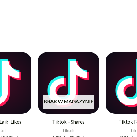
Zakres
Zakres
cen:
cen:
od
od
0,10 zł
1,00 zł
do
do
500,00 zł
30,00 zł
BRAK W MAGAZYNIE
Lajki Likes
Tiktok – Shares
Tiktok F
ktok
Tiktok
Tik