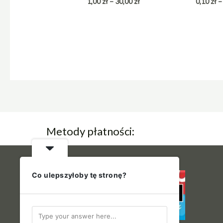
1,00
zł
–
30,00
zł
0,10
zł
–
Metody płatności:
Co ulepszyłoby tę stronę?