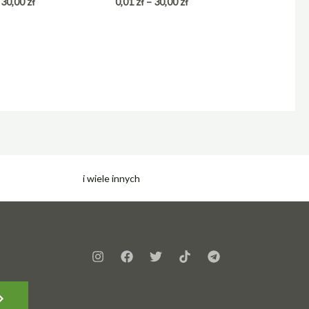
30,00
zł
0,01
zł
–
30,00
zł
i wiele innych