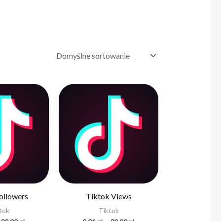
Zakres
Zakres
cen:
cen:
od
od
0,01 zł
0,01 zł
do
do
30,00 zł
30,00 zł
ollowers
Tiktok Views
tok
Tiktok