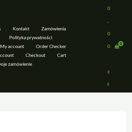
0
,
s
Kontakt
Zamówienia
0
Polityka prywatności
Szukaj
My account
Order Checker
0
ccount
Checkout
Cart
woje zamówienie
z
ł