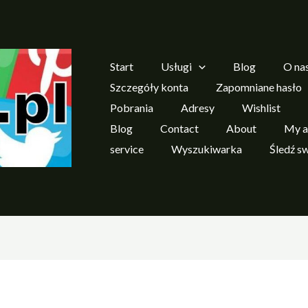
Start
Usługi
Blog
O na
Szczegóły konta
Zapomniane hasło
Pobrania
Adresy
Wishlist
Blog
Contact
About
My a
service
Wyszukiwarka
Śledź s