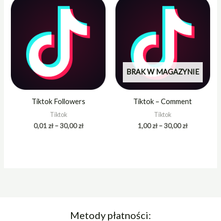
cen:
cen:
od
od
0,01 zł
1,00 zł
do
do
30,00 zł
30,00 zł
BRAK W MAGAZYNIE
Tiktok Followers
Tiktok – Comment
Tiktok
Tiktok
0,01
zł
–
30,00
zł
1,00
zł
–
30,00
zł
Metody płatności: