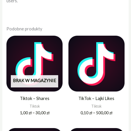
users.
Podobne produkty
Zakres
Zakres
cen:
cen:
od
od
1,00 zł
0,10 zł
do
do
30,00 zł
500,00 zł
BRAK W MAGAZYNIE
Tiktok – Shares
TikTok – Lajki Likes
Tiktok
Tiktok
1,00
zł
–
30,00
zł
0,10
zł
–
500,00
zł
Zakres
Zakres