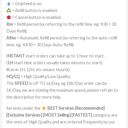
= Dripfeed is on.
= Refill button is enabled.
= Cancel button is enabled.
Rxx
= Refill period (xx referring to the refill time, eg: R30 = 30
Days Refill).
ARxx
= Automatic Refill period (xx referring to the auto-refill
time, eg: AR30 = 30 Days Auto-Refill).
INSTANT
start orders can take up to 1 hour to start.
(
1H
start time orders usually takes minutes to start).
H
as in 1H, 12H, etc means Hour(s).
HQ/LQ
= High Quality/Low Quality.
The
SPEED
is UP TO xx/Day, eg 10K/Day order can be
5K/Day, we are stating the maximum speed, please refrain to
the description for more help.
Services under the
BEST Services [Recommended]
[Exclusive Services] [MOST Selling] [FASTEST]
category, are
the ones of High Quality and are ordered frequently by our