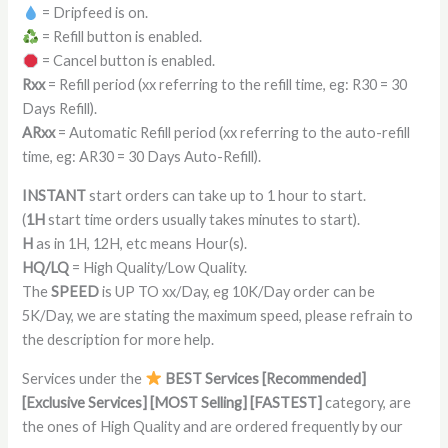
= Dripfeed is on.
= Refill button is enabled.
= Cancel button is enabled.
Rxx
= Refill period (xx referring to the refill time, eg: R30 = 30
Days Refill).
ARxx
= Automatic Refill period (xx referring to the auto-refill
time, eg: AR30 = 30 Days Auto-Refill).
INSTANT
start orders can take up to 1 hour to start.
(
1H
start time orders usually takes minutes to start).
H
as in 1H, 12H, etc means Hour(s).
HQ/LQ
= High Quality/Low Quality.
The
SPEED
is UP TO xx/Day, eg 10K/Day order can be
5K/Day, we are stating the maximum speed, please refrain to
the description for more help.
Services under the
BEST Services [Recommended]
[Exclusive Services] [MOST Selling] [FASTEST]
category, are
the ones of High Quality and are ordered frequently by our