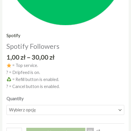
Spotify
Spotify Followers
1,00
zł
–
30,00
zł
= Top service.
? = Dripfeed is on.
= Refill button is enabled.
? = Cancel button is enabled.
Quantity