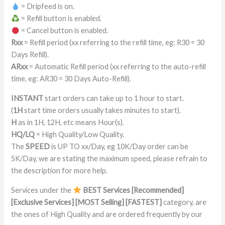
= Dripfeed is on.
= Refill button is enabled.
= Cancel button is enabled.
Rxx
= Refill period (xx referring to the refill time, eg: R30 = 30
Days Refill).
ARxx
= Automatic Refill period (xx referring to the auto-refill
time, eg: AR30 = 30 Days Auto-Refill).
INSTANT
start orders can take up to 1 hour to start.
(
1H
start time orders usually takes minutes to start).
H
as in 1H, 12H, etc means Hour(s).
HQ/LQ
= High Quality/Low Quality.
The
SPEED
is UP TO xx/Day, eg 10K/Day order can be
5K/Day, we are stating the maximum speed, please refrain to
the description for more help.
Services under the
BEST Services [Recommended]
[Exclusive Services] [MOST Selling] [FASTEST]
category, are
the ones of High Quality and are ordered frequently by our