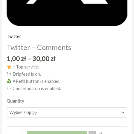
Twitter
Twitter – Comments
1,00
zł
–
30,00
zł
= Top service.
? = Dripfeed is on.
= Refill button is enabled.
? = Cancel button is enabled.
Quantity